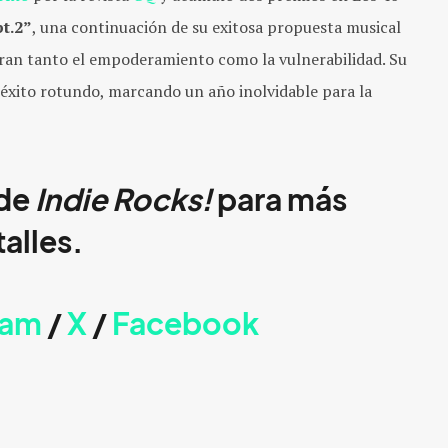
t.2”
, una continuación de su exitosa propuesta musical
ran tanto el empoderamiento como la vulnerabilidad. Su
 éxito rotundo, marcando un año inolvidable para la
 de
Indie Rocks!
para más
alles.
ram
/
X
/
Faceb
ook