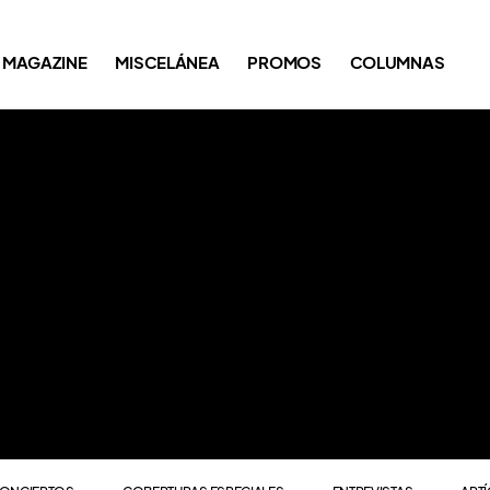
ONCIERTOS
COBERTURAS ESPECIALES
ENTREVISTAS
ART
MAGAZINE
MISCELÁNEA
PROMOS
COLUMNAS