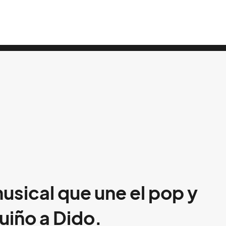
usical que une el pop y
uiño a Dido.