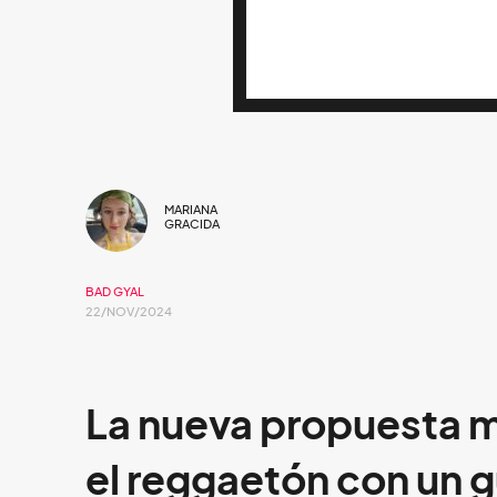
MARIANA
GRACIDA
BAD GYAL
22/NOV/2024
La nueva propuesta m
el reggaetón con un g