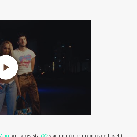
l Año
por la revista
GQ
y acumuló dos premios en Los 40