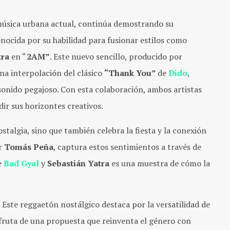
 música urbana actual, continúa demostrando su
onocida por su habilidad para fusionar estilos como
tra
en “
2AM”
. Este nuevo sencillo, producido por
una interpolación del clásico
“Thank You”
de
Dido
,
sonido pegajoso. Con esta colaboración, ambos artistas
ir sus horizontes creativos.
ostalgia, sino que también celebra la fiesta y la conexión
or
Tomás Peña
, captura estos sentimientos a través de
e
Bad Gyal
y
Sebastián Yatra
es una muestra de cómo la
Este reggaetón nostálgico destaca por la versatilidad de
isfruta de una propuesta que reinventa el género con