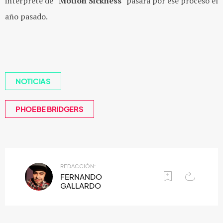
interprete de “
Motion Sickness
” pasara por ese proceso el
año pasado.
NOTICIAS
PHOEBE BRIDGERS
REDACCIÓN:
FERNANDO
GALLARDO