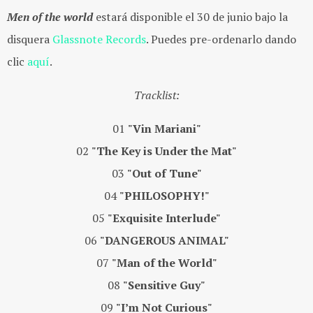
Men of the world
estará disponible el 30 de junio bajo la
disquera
Glassnote Records
. Puedes pre-ordenarlo dando
clic
aquí
.
Tracklist:
01
"Vin Mariani"
02
"The Key is Under the Mat"
03
"Out of Tune"
04
"PHILOSOPHY!"
05
"Exquisite Interlude"
06
"DANGEROUS ANIMAL"
07
"Man of the World"
08
"Sensitive Guy"
09
"I’m Not Curious"