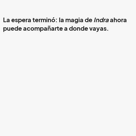
La espera terminó: la magia de
Indra
ahora
puede acompañarte a donde vayas.
Desde hoy, la tienda de
MerchAnt
tiene disponible la
nueva colección oficial de
Austin TV
, con viniles, playeras,
cassettes, pósters y piezas icónicas que celebran la
trayectoria de la banda mexicana más enigmática.
Este lanzamiento coincide con la preparación de su
próxima presentación en la octava edición del festival
Hipnosis
, el próximo 2 de noviembre, donde
Austin TV
volverá a recordarnos que la música instrumental también
puede ser un acto de resistencia y emoción colectiva.