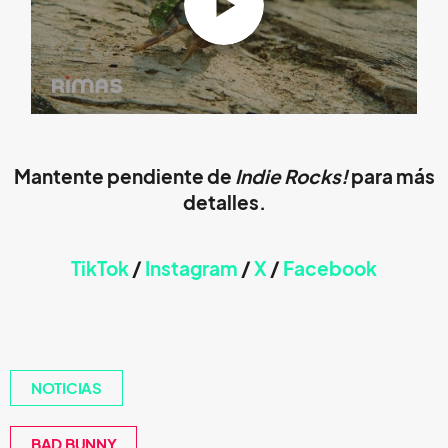
Mantente pendiente de
Indie Rocks!
para más
detalles.
TikTok
/
Instagram
/
X
/
Faceb
ook
NOTICIAS
BAD BUNNY