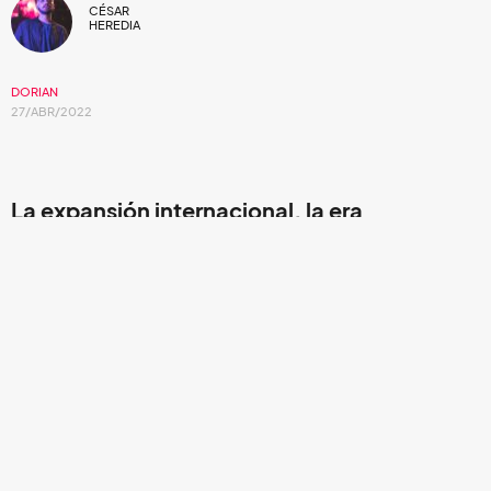
CÉSAR
HEREDIA
DORIAN
27/ABR/2022
La expansión internacional, la era
cosmopolita.
El cuarteto barcelonés cruza sus propias fronteras. Tras
cuatros años de haber lanzado su más reciente producción
de larga duración,
Justicia Universal
(2018), ahora
regresan con un
break
sonoro, una profunda zanja abierta
en el territorio del new wave y el synth pop español que
cae directamente al centro de la tierra; un lugar cálido,