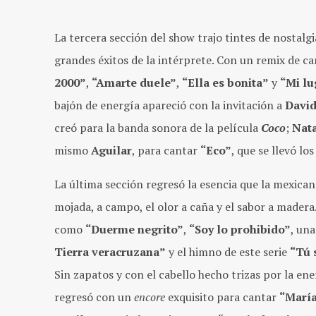
La tercera sección del show trajo tintes de nostalgi
grandes éxitos de la intérprete. Con un remix de 
2000”
,
“Amarte duele”
,
“Ella es bonita”
y
“Mi lu
bajón de energía apareció con la invitación a
David
creó para la banda sonora de la película
Coco
;
Nata
mismo
Aguilar
, para cantar
“Eco”
, que se llevó lo
La última sección regresó la esencia que la mexicana
mojada, a campo, el olor a caña y el sabor a madera
como
“Duerme negrito”
,
“Soy lo prohibido”
, una
Tierra veracruzana”
y el himno de este serie
“Tú 
Sin zapatos y con el cabello hecho trizas por la en
regresó con un
encore
exquisito para cantar
“María