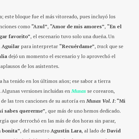
a; este bloque fue el más vitoreado, pues incluyó los
canciones como
“Azul”
,
“Amor de mis amores”
,
“En el
gar favorito”
, el escenario tuvo solo una dueña. Un
 Aguilar
para interpretar
“Recuérdame”
,
track
que se
lia
dejó un momento el escenario y lo aprovechó el
s aplausos de los asistentes.
 ha tenido en los últimos años; ese sabor a tierra
. Algunas versiones incluidas en
Musas
se corearon,
 de las tres canciones de su autoría en
Musas Vol. I
:
“Mi
sí sabes quererme”
, que más de uno hemos dedicado.
ergía que derrochó en las más de dos horas sin parar,
 bonita”
, del maestro
Agustín
Lara
, al lado de
David