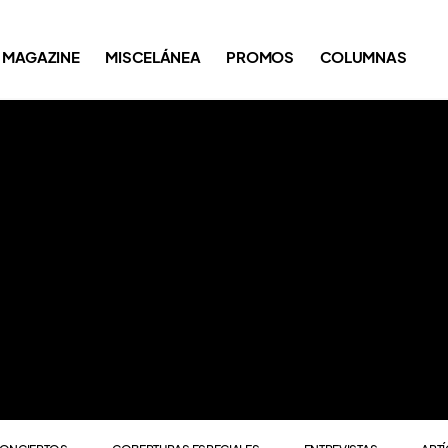
ONCIERTOS
COBERTURAS ESPECIALES
ENTREVISTAS
ART
MAGAZINE
MISCELÁNEA
PROMOS
COLUMNAS