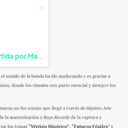
tida por Mature Over Rated Animals 
 el sonido de la banda ha ido madurando y es gracias a
rios, donde los visuales son parte esencial y siempre los
armaron un
live session
que llegó a través de
Séptimo Arte
de la masterización y
Rayo Records
de la captura y
ron los temas
“Vértigo Hipérico”
,
“Futuros Fósiles
” y