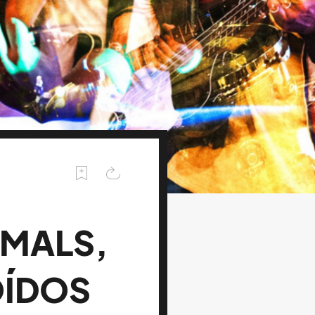
IMALS,
OÍDOS