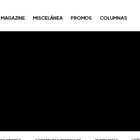
ONCIERTOS
COBERTURAS ESPECIALES
ENTREVISTAS
ART
MAGAZINE
MISCELÁNEA
PROMOS
COLUMNAS