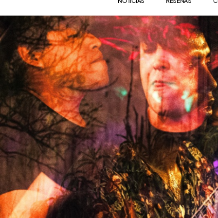
NOTICIAS
RESEÑAS
C