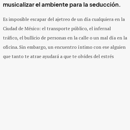
musicalizar el ambiente para la seducción.
Es imposible escapar del ajetreo de un día cualquiera en la
Ciudad de México: el transporte público, el infernal
tráfico, el bullicio de personas en la calle o un mal día en la
oficina. Sin embargo, un encuentro íntimo con ese alguien
que tanto te atrae ayudará a que te olvides del estrés
y todos esos aspectos negativos.
Prepara una cena especial con la persona que te gusta,
pon esta
playlist
a buen volumen para que puedan platicar
a gusto, sirve vino en un par de copas y brinden mientras
se ven frente a frente.
Que el
bass
de estos
tracks
se apodere de tus movimientos,