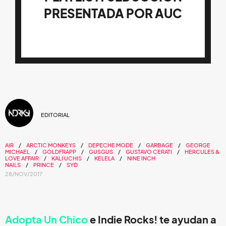
PRESENTADA POR AUC
EDITORIAL
AIR
ARCTIC MONKEYS
DEPECHE MODE
GARBAGE
GEORGE
MICHAEL
GOLDFRAPP
GUSGUS
GUSTAVO CERATI
HERCULES &
LOVE AFFAIR
KALI UCHIS
KELELA
NINE INCH
NAILS
PRINCE
SYD
28/NOV/2017
Adopta Un Chico
e
Indie Rocks!
te ayudan a