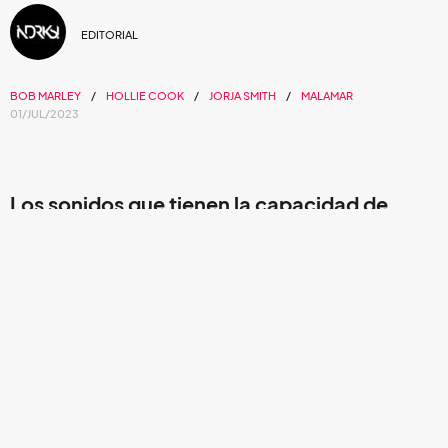
EDITORIAL
BOB MARLEY
HOLLIE COOK
JORJA SMITH
MALAMAR
01/JUL/2023
Los sonidos que tienen la capacidad de
alentar a la gente. ¡Feliz 1 de julio!
Dicen verde, amarillo y rojo e inmediatamente tu mente
hace relación al reggae, un concepto que más que
enfocarse en el aspecto musical se identifica como una
cultura. En la década de los 60 estas bases relajadas,
repletas de percusiones características del estilo se
empezaron a popularizar en Jamaica como una forma de