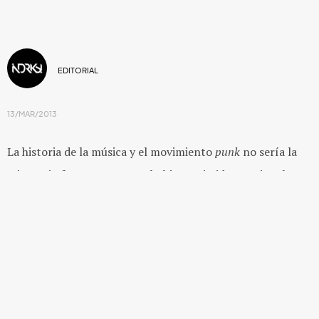
EDITORIAL
13/MAR/2013
La historia de la música y el movimiento
punk
no sería la
misma si
The Ramones
no hubiera existido, gracias al
legado que heredado por Joey, Johnny, Dee Dee y Marky, ya
se planea hacer una película sobre esta agrupación que a
tantas otras bandas ha inspirado.
Esta información la dio a conocer
Linda Ramone
(viuda
de Johnny), durante una entrevista para Rolling Stone,