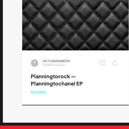
VICTORIA BARÓN
13/AGO/2020
Planningtorock —
Planningtochanel EP
RESEÑAS