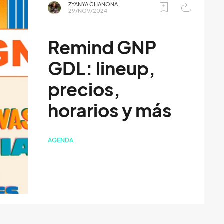
ZYANYA CHANONA
29/NOV/2024
Remind GNP
GDL: lineup,
precios,
horarios y más
AGENDA