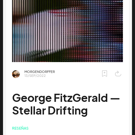
MORGENDORFFER
13/SEP/2022
George FitzGerald —
Stellar Drifting
RESEÑAS