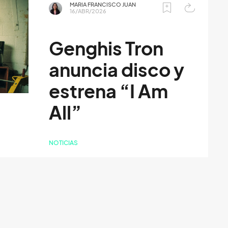
MARIA FRANCISCO JUAN
16/ABR/2026
Genghis Tron
anuncia disco y
estrena “I Am
All”
NOTICIAS