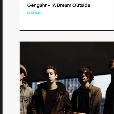
Gengahr – 'A Dream Outside'
RESEÑAS