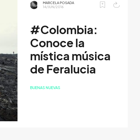
MARCELA POSADA
14/JUN/2016
#Colombia:
Conoce la
mística música
de Feralucia
BUENAS NUEVAS