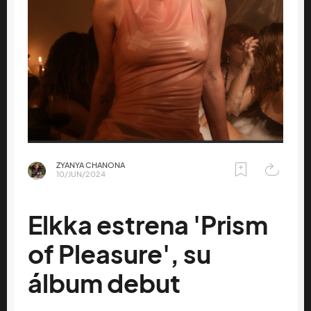
ZYANYA CHANONA
10/JUN/2024
Elkka estrena 'Prism
of Pleasure', su
álbum debut