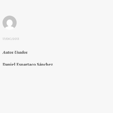
17/DIC/2013
Autos Usados
Daniel Espartaco Sánchez
Grijalbo Mondadori
México, 2012
Primera edición, 160 pp