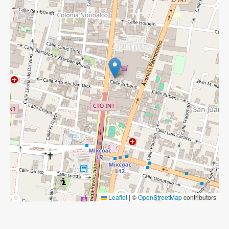
Leaflet
|
©
OpenStreetMap
contributors