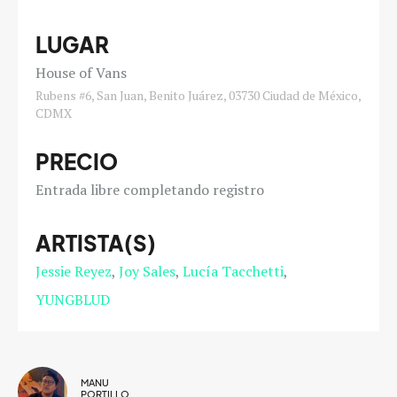
LUGAR
House of Vans
Rubens #6, San Juan, Benito Juárez, 03730 Ciudad de México,
CDMX
PRECIO
Entrada libre completando registro
ARTISTA(S)
Jessie Reyez
Joy Sales
Lucía Tacchetti
YUNGBLUD
MANU
PORTILLO