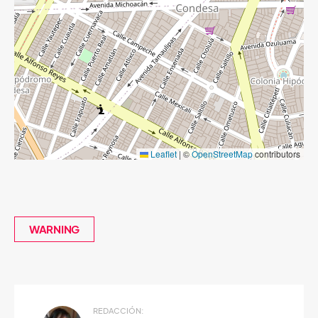
Leaflet
|
©
OpenStreetMap
contributors
WARNING
REDACCIÓN: