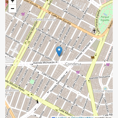
+
−
Leaflet
|
©
OpenStreetMap
contributors