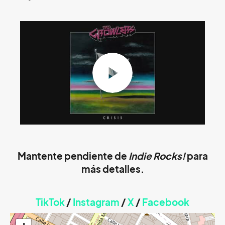
Mantente pendiente de
Indie Rocks!
para
más detalles.
TikTok
/
Instagram
/
X
/
Faceb
ook