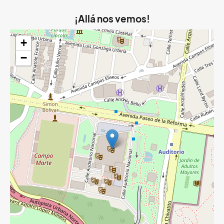
¡Allá nos vemos!
+
−