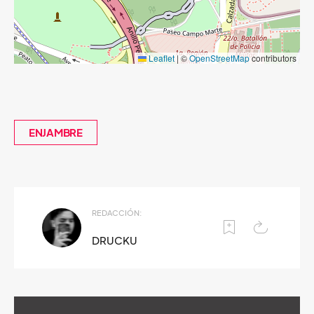
Leaflet
|
©
OpenStreetMap
contributors
ENJAMBRE
REDACCIÓN:
DRUCKU