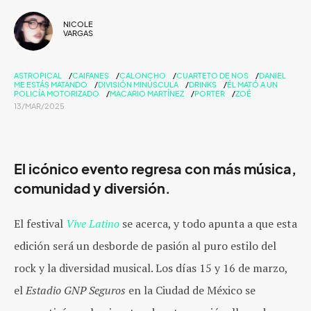
NICOLE
VARGAS
ASTROPICAL
CAIFANES
CALONCHO
CUARTETO DE NOS
DANIEL
ME ESTÁS MATANDO
DIVISIÓN MINÚSCULA
DRINKS
ÉL MATÓ A UN
POLICÍA MOTORIZADO
MACARIO MARTÍNEZ
PORTER
ZOÉ
13/MAR/2025
El icónico evento regresa con más música,
comunidad y diversión.
El festival
Vive Latino
se acerca, y todo apunta a que esta
edición será un desborde de pasión al puro estilo del
rock y la diversidad musical. Los días 15 y 16 de marzo,
el
Estadio GNP Seguros
en la Ciudad de México se