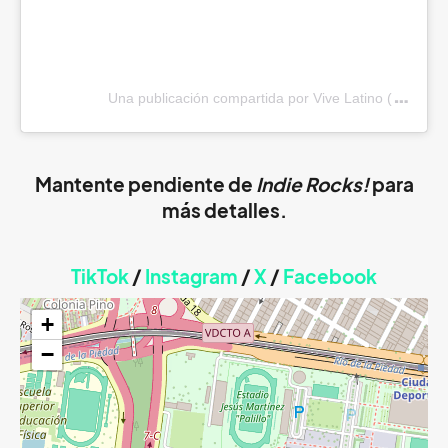
Una publicación compartida por Vive Latino (@vivelat
Mantente pendiente de
Indie Rocks!
para
más detalles.
TikTok
/
Instagram
/
X
/
Faceb
ook
+
−