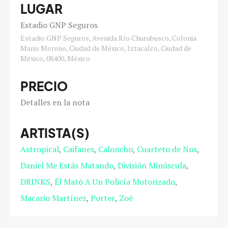
LUGAR
Estadio GNP Seguros
Estadio GNP Seguros, Avenida Río Churubusco, Colonia
Mario Moreno, Ciudad de México, Iztacalco, Ciudad de
México, 08400, México
PRECIO
Detalles en la nota
ARTISTA(S)
Astropical
Caifanes
Caloncho
Cuarteto de Nos
Daniel Me Estás Matando
División Minúscula
DRINKS
Él Mató A Un Policía Motorizado
Macario Martínez
Porter
Zoé