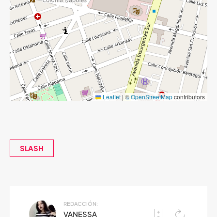
Leaflet
|
©
OpenStreetMap
contributors
SLASH
REDACCIÓN:
VANESSA