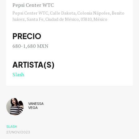
Pepsi Center WTC
Pepsi Center WTC, Calle Dakota, Colonia Nápoles, Benito
Juárez, Santa Fe, Ciudad de México, 03810, México
PRECIO
680-1,680 MXN
ARTISTA(S)
Slash
VANESSA
VEGA
SLASH
27/NOV/2023