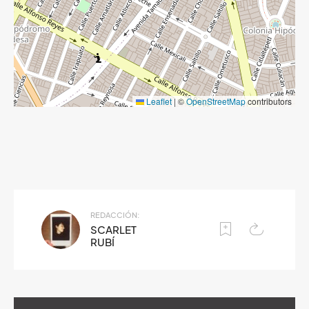
Leaflet
|
©
OpenStreetMap
contributors
REDACCIÓN:
SCARLET
RUBÍ