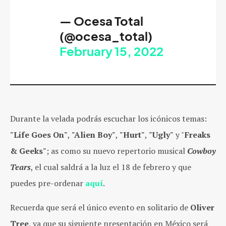
— Ocesa Total
(@ocesa_total)
February 15, 2022
Durante la velada podrás escuchar los icónicos temas:
"Life Goes On"
,
"Alien Boy"
,
"Hurt"
,
"Ugly"
y "
Freaks
& Geeks"
; as como su nuevo repertorio musical
Cowboy
Tears
, el cual saldrá a la luz el 18 de febrero y que
puedes pre-ordenar
aquí
.
Recuerda que será el único evento en solitario de
Oliver
Tree
, ya que su siguiente presentación en México será