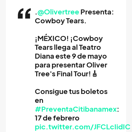
.
@Olivertree
Presenta:
Cowboy Tears.
¡MÉXICO! ¡Cowboy
Tears llega al Teatro
Diana este 9 de mayo
para presentar Oliver
Tree's Final Tour!🎸
Consigue tus boletos
en
#PreventaCitibanamex
:
17 de febrero
pic.twitter.com/JFCLcIidIC