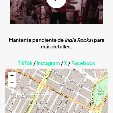
Mantente pendiente de
Indie Rocks!
para
más detalles.
TikTok
/
Instagram
/
X
/
Faceb
ook
+
−