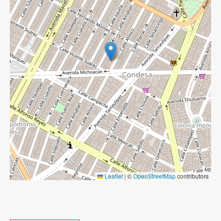
Leaflet
|
©
OpenStreetMap
contributors