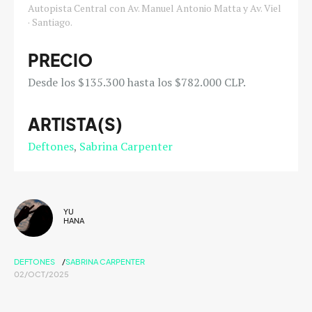
Autopista Central con Av. Manuel Antonio Matta y Av. Viel
· Santiago.
PRECIO
Desde los $135.300 hasta los $782.000 CLP.
ARTISTA(S)
Deftones
Sabrina Carpenter
YU
HANA
DEFTONES
SABRINA CARPENTER
02/OCT/2025