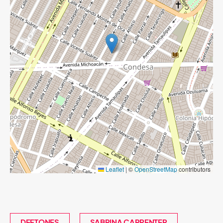
Leaflet
|
©
OpenStreetMap
contributors
DEFTONES
SABRINA CARPENTER