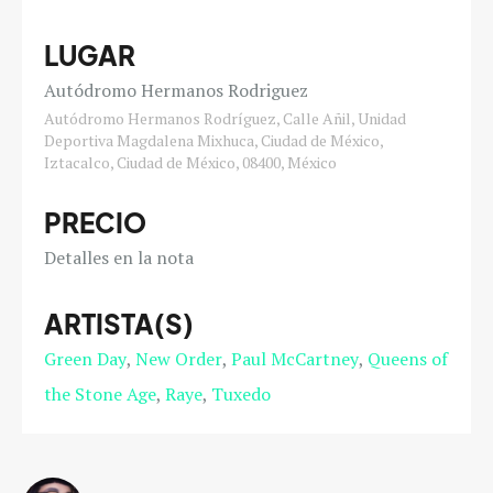
LUGAR
Autódromo Hermanos Rodriguez
Autódromo Hermanos Rodríguez, Calle Añil, Unidad
Deportiva Magdalena Mixhuca, Ciudad de México,
Iztacalco, Ciudad de México, 08400, México
PRECIO
Detalles en la nota
ARTISTA(S)
Green Day
New Order
Paul McCartney
Queens of
the Stone Age
Raye
Tuxedo