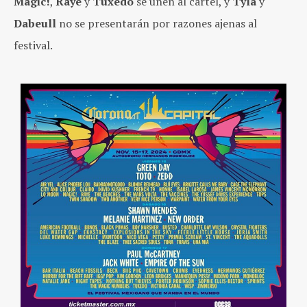
Magic!
,
Raye
y
Tuxedo
se unen al cartel, y
Tyla
y
Dabeull
no se presentarán por razones ajenas al
festival.