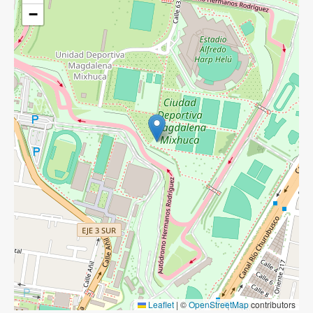
−
Leaflet
|
©
OpenStreetMap
contributors