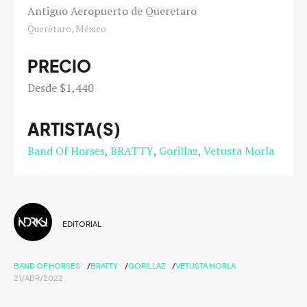
Antiguo Aeropuerto de Queretaro
Querétaro, México
PRECIO
Desde $1,440
ARTISTA(S)
Band Of Horses
BRATTY
Gorillaz
Vetusta Morla
EDITORIAL
BAND OF HORSES
BRATTY
GORILLAZ
VETUSTA MORLA
21/ABR/2022