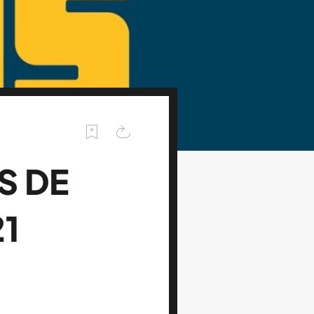
S DE
21