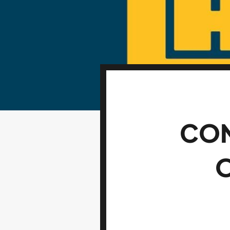
CON
O