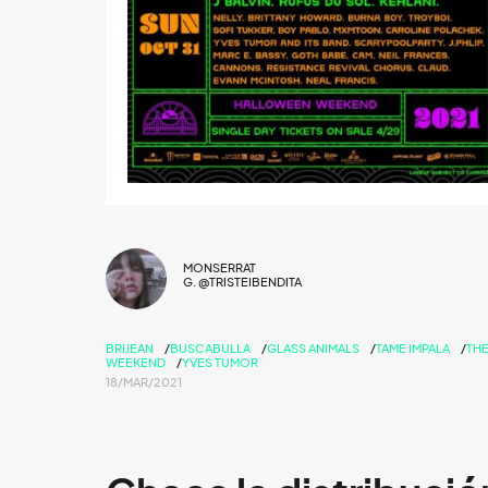
MONSERRAT
G. @TRISTEIBENDITA
BRIJEAN
BUSCABULLA
GLASS ANIMALS
TAME IMPALA
THE
WEEKEND
YVES TUMOR
18/MAR/2021