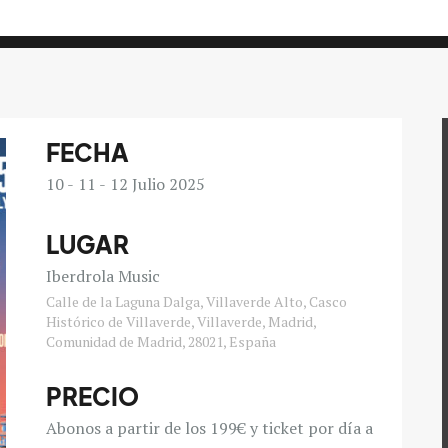
FECHA
10
11
12
Julio 2025
LUGAR
Iberdrola Music
Calle de la Laguna Dalga, Villaverde Alto, Casco
Histórico de Villaverde, Villaverde, Madrid,
Comunidad de Madrid, 28021, España
PRECIO
Abonos a partir de los 199€ y ticket por día a