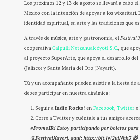
Los próximos 12 y 13 de agosto se llevará a cabo el
México con la intención de apoyar a los wixaritari. 
identidad espiritual, su arte y las tradiciones que
A través de música, arte y gastronomía, el
Festival 
cooperativa
Calpulli Netzahualcóyotl S.C.
, que apo
al proyecto SuperArte, que apoya el desarrollo del
(Jalisco) y Santa María del Oro (Nayarit).
Tú y un acompañante pueden asistir a la fiesta de 
debes participar en nuestra dinámica:
Seguir a
Indie Rocks!
en
Facebook
,
Twitter
e
Corre a Twitter y cuéntale a tus amigos acerc
#PromoIR! Estoy participando por boletos para 
@FestivalXaveri, aquí: http://bit.ly/2uiNhk3 🎁