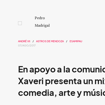
Pedro
Madrigal
ANDRÉ VII
ASTROS DE MENDOZA
ESAMIPAU
07/AGO/2017
En apoyo a la comunid
Xaveri presenta un m
comedia, arte y músi