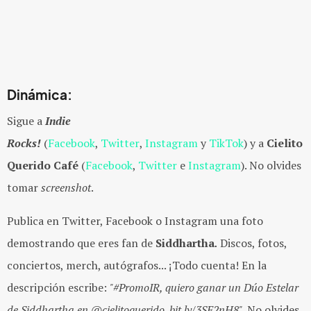
Dinámica:
Sigue a
Indie
Rocks!
(
Facebook
,
Twitter
,
Instagram
y
TikTok
) y a
Cielito
Querido Café
(
Facebook
,
Twitter
e
Instagram
). No olvides
tomar
screenshot
.
Publica en Twitter, Facebook o Instagram una foto
demostrando que eres fan de
Siddhartha
.
Discos, fotos,
conciertos, merch, autógrafos... ¡Todo cuenta! En la
descripción escribe:
"#PromoIR, quiero ganar un Dúo Estelar
de Siddhartha en @cielitoquerido. bit.ly/3SE2nH8"
. No olvides