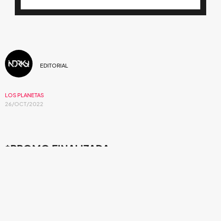
EDITORIAL
LOS PLANETAS
26/OCT/2022
*PROMO FINALIZADA.
¡Esta es la oportunidad que buscabas para
disfrutar a Los Planetas en concierto!