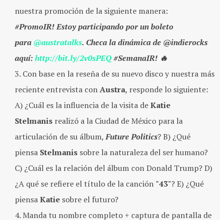
nuestra promoción de la siguiente manera:
#PromoIR! Estoy participando por un boleto
para
@
austratalks
. Checa la dinámica de @indierocks
aquí:
http://bit.ly/2v0sPEQ
#SemanaIR! 🔥
Con base en la reseña de su nuevo disco y nuestra más
reciente entrevista con
Austra
, responde lo siguiente:
A) ¿Cuál es la influencia de la visita de
Katie
Stelmanis
realizó a la Ciudad de México para la
articulación de su álbum,
Future Politics
? B) ¿Qué
piensa
Stelmanis
sobre la naturaleza del ser humano?
C) ¿Cuál es la relación del álbum con Donald Trump? D)
¿A qué se refiere el título de la canción
"43"
? E) ¿Qué
piensa
Katie
sobre el futuro?
Manda tu nombre completo + captura de pantalla de