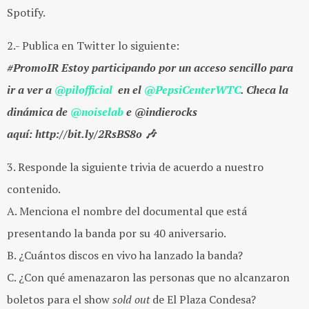
Spotify.
2.- Publica en Twitter lo siguiente:
#PromoIR Estoy participando por un acceso sencillo para
ir a ver a
@
pilofficial
‏ en el
@
PepsiCenterWTC
.
Checa la
dinámica de
@
noiselab
e
@indierocks
aquí: http://bit.ly/2RsBS8o 🎶
3. Responde la siguiente trivia de acuerdo a nuestro
contenido.
A. Menciona el nombre del documental que está
presentando la banda por su 40 aniversario.
B. ¿Cuántos discos en vivo ha lanzado la banda?
C. ¿Con qué amenazaron las personas que no alcanzaron
boletos para el show
sold out
de El Plaza Condesa?