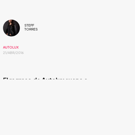
STEFF
TORRES
AUTOLUX
21/ABR/2016
El regreso de Autolux suena a...
Autolux
siempre se ha caracterizado por la
experimentación y los toques noise en sus canciones. Los
californianos no sacaban material desde el 2010. Fueron
seis años en los que el trío estuvo llenándose de
influencias para aumentar el ritmo de este material.