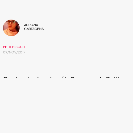
ADRIANA
CARTAGENA
PETIT BISCUIT
09/NOV/2017
Con la mirada sobre él:
Presence
de Petit
Biscuit.
Una de las bondades de la música es que no tiene límites, la
libertad que ofrece nos da grandes historias. Para los que
en nuestra adolescencia nos quejamos por incomprensión
y soledad, un joven de 18 años nos pone un gran ejemplo;