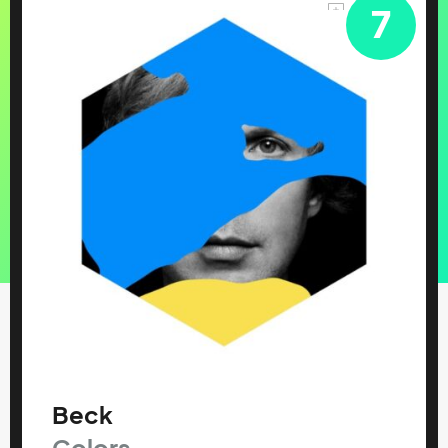
7
Beck