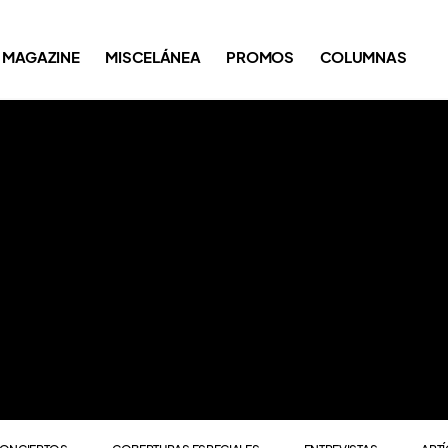
ONCIERTOS
COBERTURAS ESPECIALES
ENTREVISTAS
ART
MAGAZINE
MISCELÁNEA
PROMOS
COLUMNAS