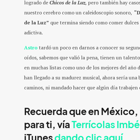
logrado de
Chicos de la Luz
, pero también hay caso
nuestro cerebro como un caleidoscopio sonoro,
“D
de la Luz”
que termina siendo como comer dulces d
adictiva.
Astro
tardó un poco en darnos a conocer su segund
oídos, sabemos que valió la pena, tienen un talent
en muchas listas como uno de los mejores del año d
han llegado a su madurez musical, ahora sería una 
caminos, ni mandado hacer que algún día trabajen
Recuerda que en México, e
para ti, vía
Terrícolas Imbé
iTunes
dando clic aquí
.