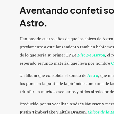
Aventando confeti so
Astro.
Han pasado cuatro años de que los chicos de
Astro
previamente a este lanzamiento también habíamos t
de lo que sería su primer EP
Le
Disc De Astrou
, e
l 
esperado segundo material que lleva por nombre
C
Un álbum que consolida el sonido de
Astro
, que mu
los pone en la punta de la pirámide como una de l
triunfar en muchos escenarios y oídos alrededor d
Producido por su vocalista
Andrés Nausser
y mezc
Justin
Timberlake
y
Little Dragon.
Chicos de la L