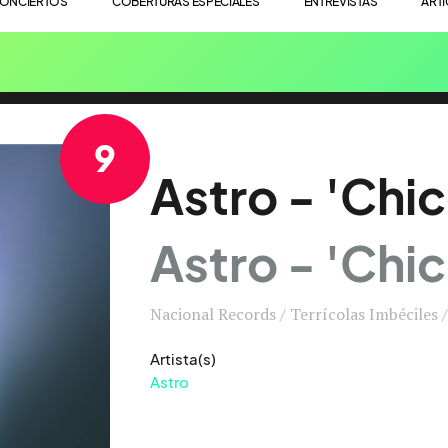
ONCIERTOS
COBERTURAS ESPECIALES
ENTREVISTAS
ART
9
Astro - 'Chic
Astro - 'Chic
Nacional Records / Terrícolas Imbéciles 
Artista(s)
Astro