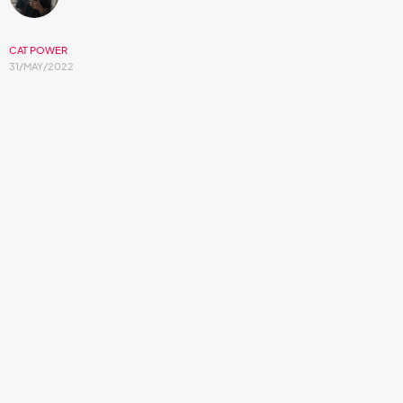
CAT POWER
31/MAY/2022
Esta canción llega después del estreno del
último álbum de la cantante que,
precisamente, es un disco de covers.
¿Habrá algún cover que haga
Cat Power
y le salga mal? La
cantante, compositora y productora
Chan Marshall
ha
lanzado distintos discos enteros de versiones suyas de
canciones de artistas como
The Replacements
,
Frank
Ocean
,
Lana Del Rey
,
Iggy Pop
y ahora el turno es de
The Rolling
Stones
. El tema elegido por
Cat Power
de la