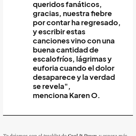
queridos fanáticos,
gracias, nuestra fiebre
por contar ha regresado,
y escribir estas
canciones vino con una
buena cantidad de
escalofríos, lágrimas y
euforia cuando el dolor
desaparece y la verdad
se revela",
menciona
Karen O
.
Te dejamos con el
tracklist
de
Cool It Down
, y espera más