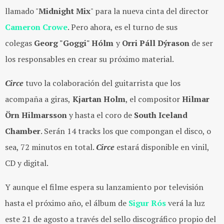
llamado "
Midnight Mix
" para la nueva cinta del director
Cameron Crowe
. Pero ahora, es el turno de sus
colegas
Georg "Goggi" Hólm
y
Orri Páll Dýrason
de ser
los responsables en crear su próximo material.
Circe
tuvo la colaboración del guitarrista que los
acompaña a giras,
Kjartan Holm
, el compositor
Hilmar
Örn Hilmarsson
y hasta el coro de
South Iceland
Chamber
. Serán 14 tracks los que compongan el disco, o
sea, 72 minutos en total.
Circe
estará disponible en vinil,
CD y digital.
Y aunque el filme espera su lanzamiento por televisión
hasta el próximo año, el álbum de
Sigur Rós
verá la luz
este 21 de agosto a través del sello discográfico propio del