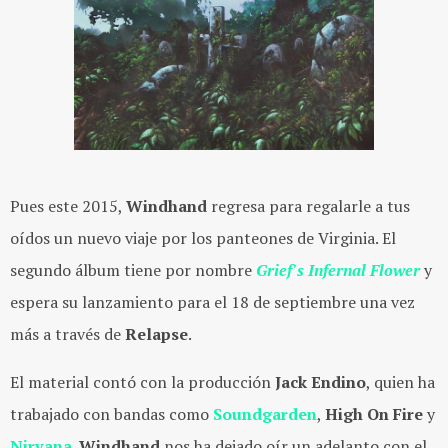
Pues este 2015,
Windhand
regresa para regalarle a tus
oídos un nuevo viaje por los panteones de Virginia. El
segundo álbum tiene por nombre
Grief's Infernal Flower
y
espera su lanzamiento para el 18 de septiembre una vez
más a través de
Relapse
.
El material contó con la producción
Jack Endino
, quien ha
trabajado con bandas como
Soundgarden
,
High On Fire
y
Nirvana
.
Windhand
nos ha dejado oír un adelanto con el