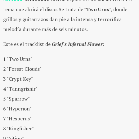
tema que abrirá el disco. Se trata de "
Two Urns
", donde
grillos y guitarrazos dan pie a la intensa y terrorífica
melodía durante más de seis minutos.
Este es el tracklist de
Grief's Infernal Flower
:
1 "Two Urns"
2 "Forest Clouds"
3 "Crypt Key"
4 "Tanngrisnir"
5 "Sparrow"
6 "Hyperion"
7 "Hesperus"
8 "Kingfisher"
9 "Aition"