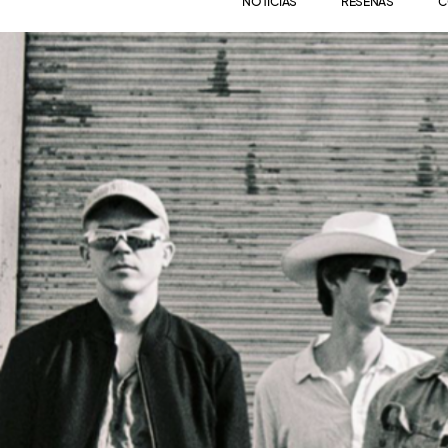
NOTICIAS
RESEÑAS
C