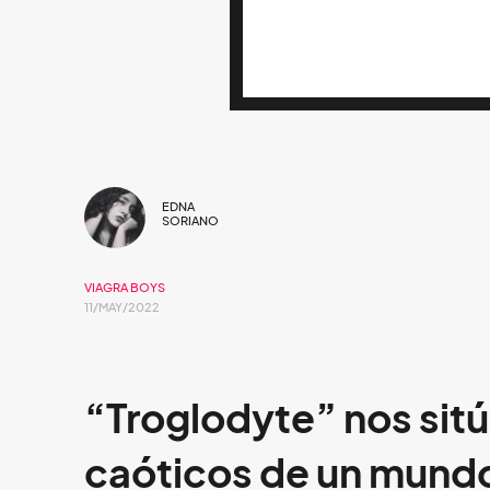
EDNA
SORIANO
VIAGRA BOYS
11/MAY/2022
“Troglodyte” nos sitú
caóticos de un mundo