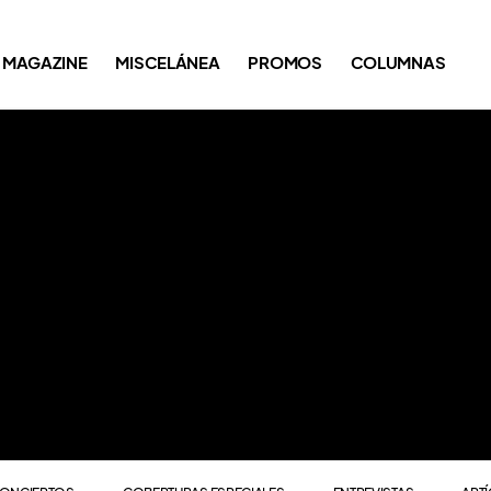
ONCIERTOS
COBERTURAS ESPECIALES
ENTREVISTAS
ART
MAGAZINE
MISCELÁNEA
PROMOS
COLUMNAS