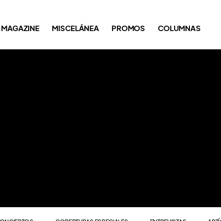
ONCIERTOS
COBERTURAS ESPECIALES
ENTREVISTAS
ART
MAGAZINE
MISCELÁNEA
PROMOS
COLUMNAS