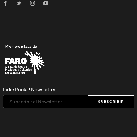
SERÁ PUBLICADO 'THE
FLAME', ÚLTIMO LIBRO DE
LEONARD COHEN
ARTURO
ESPINOSA
LEONARD COHEN
09/OCT/2017