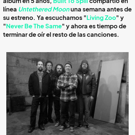
álbum en 5 años,
Built To Spill
compartió en
línea
Untethered Moon
una semana antes de
su estreno. Ya escuchamos "
Living Zoo
" y
"
Never Be The Same
" y ahora es tiempo de
terminar de oír el resto de las canciones.