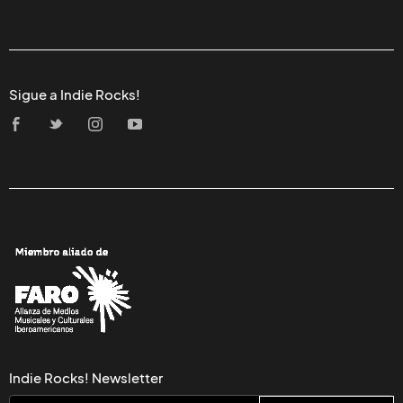
EDITORIAL
TAME IMPALA
13/ABR/2015
Una de las actuaciones más alucinantes del
viernes pasado en
Coachella
fue la de
Tame
Impala
, que además de hacer un recorrido
por algunos de sus mejores temas como