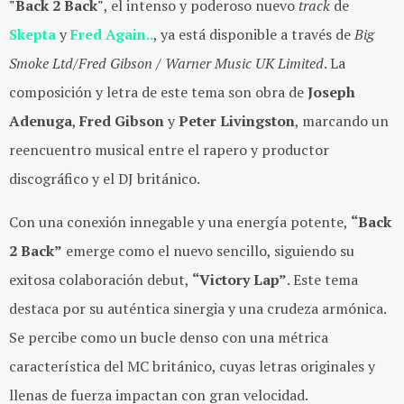
"Back 2 Back"
, el intenso y poderoso nuevo
track
de
Skepta
y
Fred Again..
, ya está disponible a través de
Big
Smoke Ltd/Fred Gibson / Warner Music UK Limited
. La
composición y letra de este tema son obra de
Joseph
Adenuga
,
Fred Gibson
y
Peter Livingston
, marcando un
reencuentro musical entre el rapero y productor
discográfico y el DJ británico.
Con una conexión innegable y una energía potente,
“Back
2 Back”
emerge como el nuevo sencillo, siguiendo su
exitosa colaboración debut,
“Victory Lap”
. Este tema
destaca por su auténtica sinergia y una crudeza armónica.
Se percibe como un bucle denso con una métrica
característica del MC británico, cuyas letras originales y
llenas de fuerza impactan con gran velocidad.