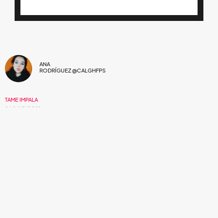
ANA
RODRÍGUEZ @CALGHFPS
TAME IMPALA
26/MAR/2021
Las sorpresas por el décimo aniversario de
InnerSpeaker
continúan.
El año pasado,
Tame impala
anunció que este 26 de
marzo pondría a la venta un
boxset
edición especial para