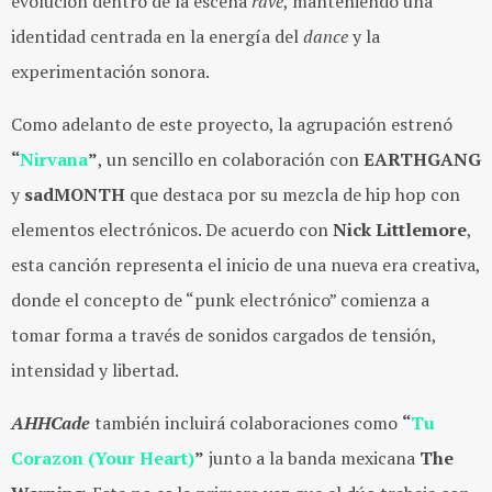
evolución dentro de la escena
rave
, manteniendo una
identidad centrada en la energía del
dance
y la
experimentación sonora.
Como adelanto de este proyecto, la agrupación estrenó
“
Nirvana
”
, un sencillo en colaboración con
EARTHGANG
y
sadMONTH
que destaca por su
mezcla de hip hop c
on
elementos electrónicos. De acuerdo con
Nick Littlemore
,
esta canción representa el inicio de una nueva era creativa,
donde el concepto de “punk electrónico” comienza a
tomar forma a través de sonidos cargados de tensión,
intensidad y libertad.
AHHCade
también incluirá colaboraciones como
“
Tu
Corazon (Your Heart)
”
junto a la banda mexicana
The