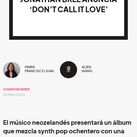
‘DON’T CALL IT LOVE’
MARIA
ALIEN
FRANCISCO JUAN
WANG
JONATHAN BREE
12/MAY/2026
El músico neozelandés presentará un álbum
que mezcla synth pop ochentero con una