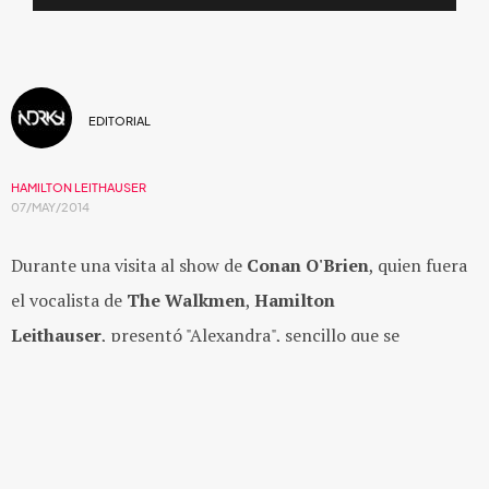
EDITORIAL
HAMILTON LEITHAUSER
07/MAY/2014
Durante una visita al show de
Conan O'Brien
, quien fuera
el vocalista de
The Walkmen
,
Hamilton
Leithauser
, presentó "Alexandra", sencillo que se
desprende de su nuevo álbum como solista,
Black
Hours
, que estará disponible a inicios de junio.
Pero esto no es todo, ya que el músico también compartió