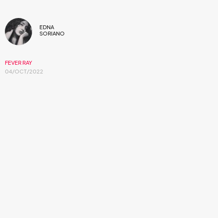
EDNA
SORIANO
FEVER RAY
04/OCT/2022
Karin Dreijer invita a sus fans a una
enigmática fiesta. ¿Quieres ser parte?
El proyecto en solitario de la artista
Karin Dreijer
quien es
conocida por ser integrante de
The Knife
junto a su
hermano
Olof Dreijer
, dúo de electro pop caracterizado
por cuestionar las normativas musicales de principios de
los 2000 y crear sonidos progresivos que conviven con el